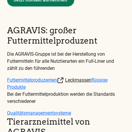
Diese
und
alle
AGRAVIS: großer
weiteren
Futtermittelproduzent
wichtigen
Begriffe
Die AGRAVIS-Gruppe ist bei der Herstellung von
finden
Futtermitteln für alle Nutztierarten ein Full-Liner und
Sie
zählt zu den führenden
in
unserem
Futtermittelproduzenten
Leckmassen
flüssige
Glossar
Produkte
Bei der Futtermittelproduktion werden die Standards
verschiedener
Qualitätsmanagementsysteme
Tierarzneimittel von