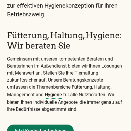
zur effektiven Hygienekonzeption für Ihren
Betriebszweig.
Diese
und
alle
Fütterung, Haltung, Hygiene:
weiteren
Wir beraten Sie
wichtigen
Begriffe
Gemeinsam mit unseren kompetenten Beratern und
Beraterinnen im Außendienst bieten wir Ihnen Lösungen
finden
mit Mehrwert an. Stellen Sie Ihre Tierhaltung
Sie
zukunftssicher auf. Unsere Beratungskonzepte
in
umfassen die Themenbereiche
Fütterung
, Haltung,
unserem
Management und
Hygiene
für alle Nutztierarten. Wir
Glossar
bieten Ihnen individuelle Angebote, die immer genau auf
Ihre Bedürfnisse abgestimmt sind.
Jetzt Kontakt aufnehmen