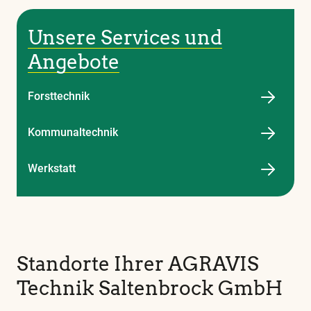
alle
wei
Unsere Services und
wic
Angebote
Begr
fin
Forsttechnik
Sie
Kommunaltechnik
in
uns
Werkstatt
Glo
Standorte Ihrer AGRAVIS
Technik Saltenbrock GmbH