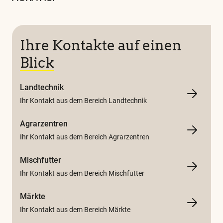
und
alle
weiteren
Ihre Kontakte auf einen
wichtigen
Blick
Begriffe
finden
Landtechnik
Sie
Ihr Kontakt aus dem Bereich Landtechnik
in
Agrarzentren
unserem
Ihr Kontakt aus dem Bereich Agrarzentren
Glossar
Mischfutter
Ihr Kontakt aus dem Bereich Mischfutter
Märkte
Ihr Kontakt aus dem Bereich Märkte