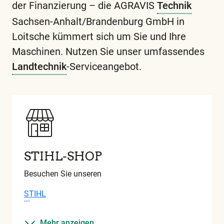
der Finanzierung – die AGRAVIS
Technik
Sachsen-Anhalt/Brandenburg GmbH in
Loitsche kümmert sich um Sie und Ihre
Maschinen. Nutzen Sie unser umfassendes
Landtechnik
-Serviceangebot.
Diese
und
alle
weiteren
wichtigen
Begriffe
STIHL-SHOP
finden
Sie
Besuchen Sie unseren
in
STIHL
unserem
Glossar
Mehr anzeigen