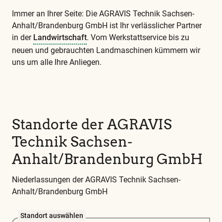
Immer an Ihrer Seite: Die AGRAVIS Technik Sachsen-
Anhalt/Brandenburg GmbH ist Ihr verlässlicher Partner
in der
Landwirtschaft
. Vom Werkstattservice bis zu
neuen und gebrauchten Landmaschinen kümmern wir
uns um alle Ihre Anliegen.
Diese
und
alle
weiteren
Standorte der AGRAVIS
wichtigen
Technik Sachsen-
Begriffe
finden
Anhalt/Brandenburg GmbH
Sie
in
Niederlassungen der AGRAVIS Technik Sachsen-
unserem
Anhalt/Brandenburg GmbH
Glossar
Standort auswählen