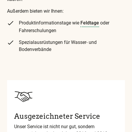
Außerdem bieten wir Ihnen:
Produktinformationstage wie
Feldtage
oder
Fahrerschulungen
Spezialausrüstungen für Wasser- und
Bodenverbände
Diese
und
alle
weiteren
wichtigen
Begriffe
finden
Ausgezeichneter Service
Sie
in
Unser Service ist nicht nur gut, sondern
unserem