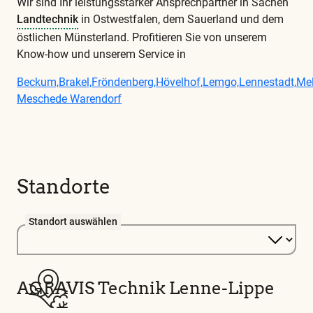
Wir sind Ihr leistungsstarker Ansprechpartner in Sachen
Landtechnik
in Ostwestfalen, dem Sauerland und dem
östlichen Münsterland. Profitieren Sie von unserem
Know-how und unserem Service in
Beckum,
Brakel,
Fröndenberg,
Hövelhof,
Lemgo,
Lennestadt,
Mel
Meschede
Warendorf
Diese
und
alle
weiteren
Standorte
wichtigen
Begriffe
finden
Standort auswählen
Sie
in
unserem
Glossar
AGRAVIS Technik Lenne-Lippe