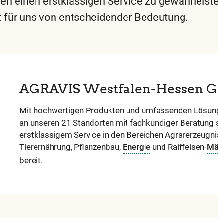
en einen erstklassigen Service zu gewährleist
t für uns von entscheidender Bedeutung.
Diese
und
alle
weite
wicht
AGRAVIS Westfalen-Hessen
Begrif
Mit hochwertigen Produkten und umfassenden Lösung
finden
an unseren 21 Standorten mit fachkundiger Beratung 
Sie
erstklassigem Service in den Bereichen Agrarerzeugni
in
Tierernährung, Pflanzenbau,
Energie
und Raiffeisen-
Mä
bereit.
unser
Gloss