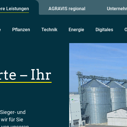
re Leistungen
AGRAVIS regional
Unterneh
e
Pflanzen
Technik
Energie
Digitales
O
te – Ihr
 Sieger- und
wir für Sie
h von unseren