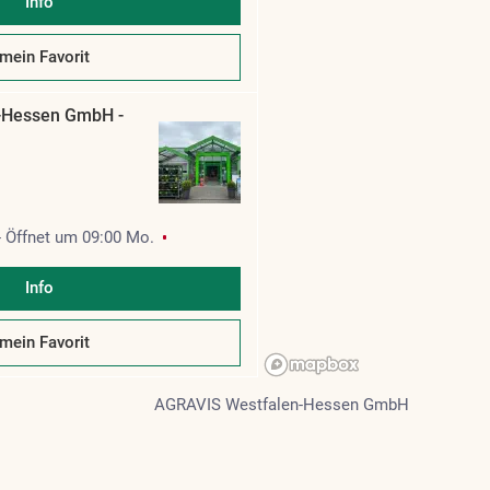
Info
-Hessen GmbH -
-
Öffnet um
09:00
Mo.
Info
-Hessen GmbH -
AGRAVIS Westfalen-Hessen GmbH
tualisiert. Anzahl der Standorte: [locations]