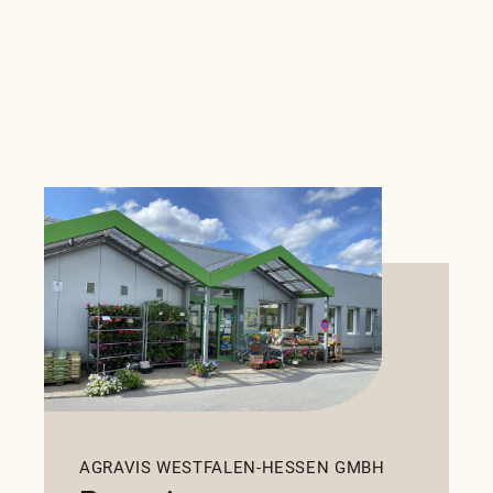
-
Öffnet um
09:00
Mo.
Info
-Hessen GmbH -
-
Öffnet um
08:00
Mo.
Info
AGRAVIS WESTFALEN-HESSEN GMBH
-Hessen GmbH -