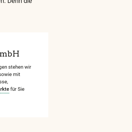
en. Denn die
ren
igen
 GmbH
fe
en stehen wir
sowie mit
sse,
rkte
für Sie
em
ar