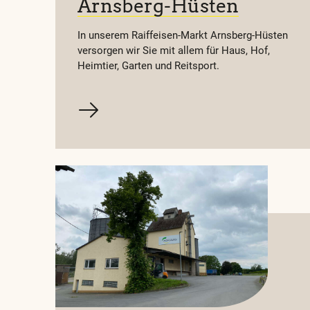
Arnsberg-Hüsten
Brakel
In unserem Raiffeisen-Markt Arnsberg-Hüsten
Warburger Straße 28
versorgen wir Sie mit allem für Haus, Hof,
33034 Brakel
Heimtier, Garten und Reitsport.
Jetzt geschlossen
AGRAVIS Westfalen
Espenau
Hohenkirchener Straß
34314 Espenau
Jetzt geschlossen