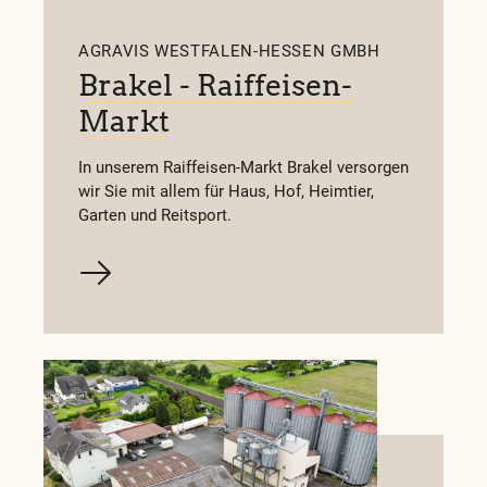
AGRAVIS WESTFALEN-HESSEN GMBH
-Hessen GmbH -
Brakel - Raiffeisen-
men
Markt
In unserem Raiffeisen-Markt Brakel versorgen
wir Sie mit allem für Haus, Hof, Heimtier,
-
Öffnet um
08:00
Mo.
Garten und Reitsport.
Info
-Hessen GmbH -
-
Öffnet um
09:00
Mo.