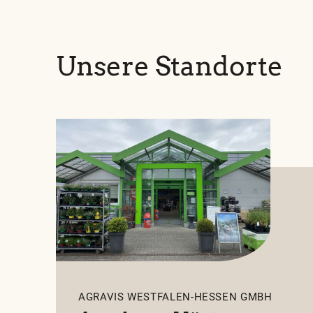
59909 Bestwig
Jetzt geschlossen
Unsere Standorte
AGRAVIS Westfalen
Borgholz
Am Bahnhof 5
34434 Borgentreich
Jetzt geschlossen
AGRAVIS WESTFALEN-HESSEN GMBH
AGRAVIS Westfalen