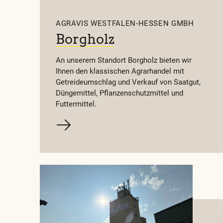
AGRAVIS WESTFALEN-HESSEN GMBH
AGRAVIS Westfalen
Borgholz
Fröndenberg - War
An unserem Standort Borgholz bieten wir
Landstraße 24
Ihnen den klassischen Agrarhandel mit
58730 Fröndenberg
Getreideumschlag und Verkauf von Saatgut,
Jetzt geschlossen
Düngemittel, Pflanzenschutzmittel und
Futtermittel.
AGRAVIS Westfalen
Grevenbrück
Ladestraße 6
57368 Lennestadt
Jetzt geschlossen