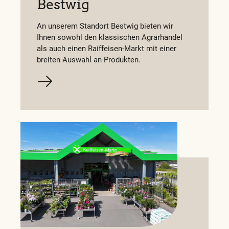
Bestwig
An unserem Standort Bestwig bieten wir
Ihnen sowohl den klassischen Agrarhandel
als auch einen Raiffeisen-Markt mit einer
-
Öffnet um
08:00
Mo.
breiten Auswahl an Produkten.
Info
-Hessen GmbH -
e 1
-
Öffnet um
08:00
Mo.
Info