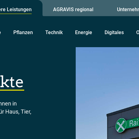
re Leistungen
AGRAVIS regional
Unterneh
e
Pflanzen
Technik
Energie
Digitales
O
kte
hnen in
r Haus, Tier,