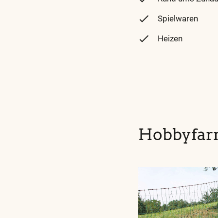
unserem
Spielwaren
Glossar
Heizen
Hobbyfar