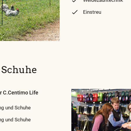
Weidezauntechnik
Einstreu
d Schuhe
ar
C.Centimo Life
ng und Schuhe
ung und Schuhe