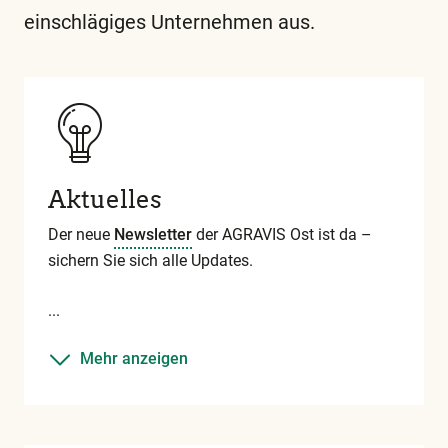
einschlägiges Unternehmen aus.
Diese
und
alle
weiteren
wichtigen
Begriffe
Aktuelles
finden
Sie
Der neue
Newsletter
der AGRAVIS Ost ist da –
in
sichern Sie sich alle Updates.
unserem
Glossar
Mehr anzeigen