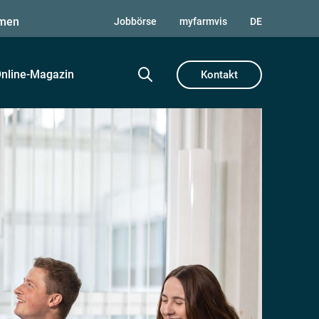
men
Jobbörse
myfarmvis
DE
nline-Magazin
Kontakt