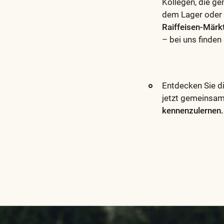
Kollegen, die ge
dem Lager oder 
Raiffeisen-Märk
– bei uns finden
Entdecken Sie d
jetzt gemeinsam 
kennenzulernen.
Diese
und
alle
weiteren
wichtigen
Begriffe
finden