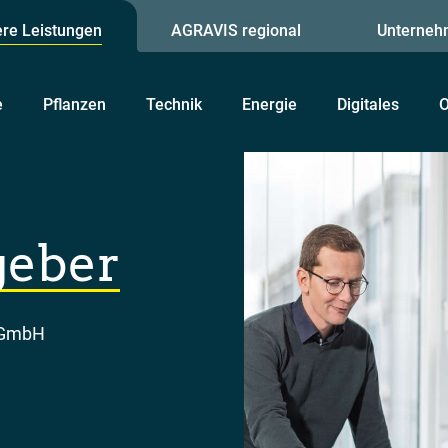
re Leistungen
AGRAVIS regional
Unterneh
e
Pflanzen
Technik
Energie
Digitales
O
geber
d GmbH