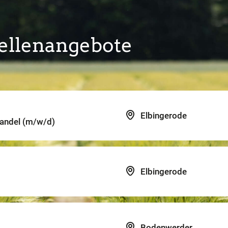
tellenangebote
Elbingerode
handel (m/w/d)
Elbingerode
Bodenwerder