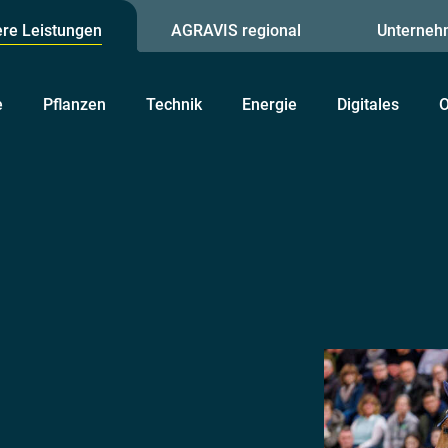
re Leistungen
AGRAVIS regional
Unterneh
e
Pflanzen
Technik
Energie
Digitales
O