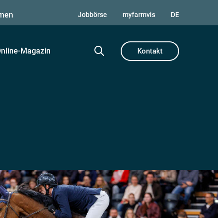
men
Jobbörse
myfarmvis
DE
nline-Magazin
Kontakt