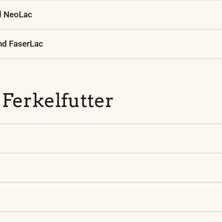
d NeoLac
nd FaserLac
Ferkelfutter