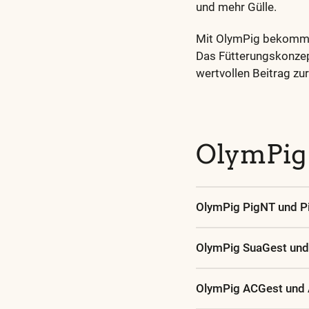
und mehr Gülle.
Mit OlymPig bekommen
Das Fütterungskonzept
wertvollen Beitrag z
Diese
und
alle
OlymPig
weiteren
wichtigen
Begriffe
OlymPig PigNT und P
finden
Sie
in
OlymPig SuaGest und
unserem
Glossar
OlymPig ACGest und