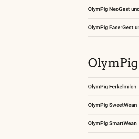
OlymPig NeoGest un
OlymPig FaserGest u
OlymPig 
OlymPig Ferkelmilch
OlymPig SweetWean
OlymPig SmartWean