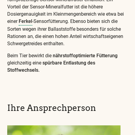
Vorteil der Sensor-Mineralfutter ist die höhere
Dosiergenauigkeit im Kleinmengenbereich wie etwa bei
einer
Ferkel
-Sensorfütterung. Ebenso bieten sich die
Sorten wegen ihrer Ballaststoffe besonders für solche
Rationen an, die einen hohen Anteil wirtschaftseigenen
Schwergetreides enthalten.
Beim Tier bewirkt die
nährstoffoptimierte Fütterung
gleichzeitig eine
spürbare Entlastung des
Stoffwechsels.
Diese
und
alle
weiteren
Ihre Ansprechperson
wichtigen
Begriffe
finden
Sie