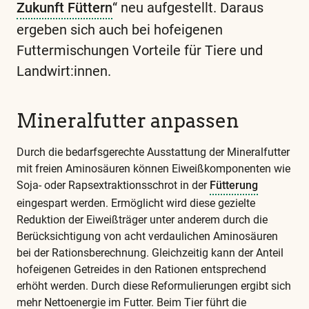
Zukunft Füttern
“ neu aufgestellt. Daraus
ergeben sich auch bei hofeigenen
Futtermischungen Vorteile für Tiere und
Landwirt:innen.
Diese
und
alle
Mineralfutter anpassen
weiteren
wichtigen
Durch die bedarfsgerechte Ausstattung der Mineralfutter
mit freien Aminosäuren können Eiweißkomponenten wie
Begriffe
Soja- oder Rapsextraktionsschrot in der
Fütterung
finden
eingespart werden. Ermöglicht wird diese gezielte
Sie
Reduktion der Eiweißträger unter anderem durch die
in
Berücksichtigung von acht verdaulichen Aminosäuren
bei der Rationsberechnung. Gleichzeitig kann der Anteil
unserem
hofeigenen Getreides in den Rationen entsprechend
Glossar
erhöht werden. Durch diese Reformulierungen ergibt sich
mehr Nettoenergie im Futter. Beim Tier führt die