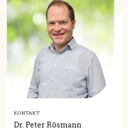
in
unserem
Glossar
KONTAKT
Dr. Peter Rösmann