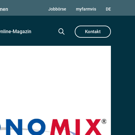
men
Jobbörse
myfarmvis
DE
nline-Magazin
Kontakt