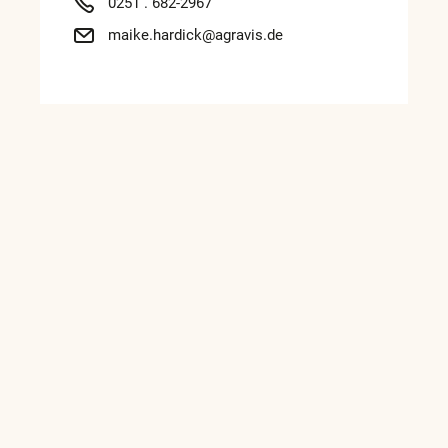
0251 . 682-2967
maike.hardick@agravis.de