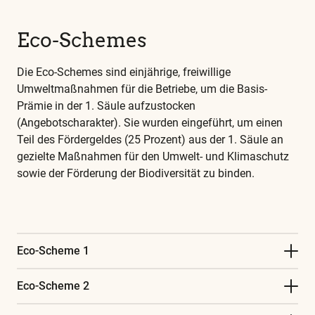
Diese
und
Eco-Schemes
alle
weiteren
Die Eco-Schemes sind einjährige, freiwillige
wichtigen
Umweltmaßnahmen für die Betriebe, um die Basis-
Begriffe
Prämie in der 1. Säule aufzustocken
finden
(Angebotscharakter). Sie wurden eingeführt, um einen
Sie
Teil des Fördergeldes (25 Prozent) aus der 1. Säule an
in
gezielte Maßnahmen für den Umwelt- und Klimaschutz
unserem
sowie der Förderung der Biodiversität zu binden.
Glossar
Eco-Scheme 1
Eco-Scheme 2