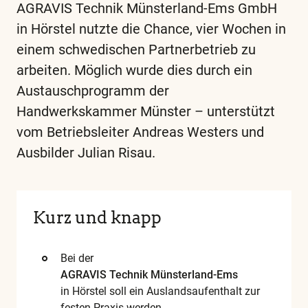
AGRAVIS Technik Münsterland-Ems GmbH
in Hörstel nutzte die Chance, vier Wochen in
einem schwedischen Partnerbetrieb zu
arbeiten. Möglich wurde dies durch ein
Austauschprogramm der
Handwerkskammer Münster – unterstützt
vom Betriebsleiter Andreas Westers und
Ausbilder Julian Risau.
Diese
und
alle
weiteren
Kurz und knapp
wichtigen
Begriffe
Bei der
finden
AGRAVIS Technik Münsterland-Ems
in Hörstel soll ein Auslandsaufenthalt zur
Sie
festen Praxis werden.