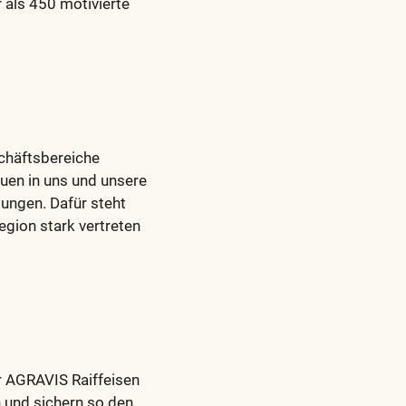
als 450 motivierte
schäftsbereiche
auen in uns und unsere
tungen. Dafür steht
egion stark vertreten
er AGRAVIS Raiffeisen
n und sichern so den