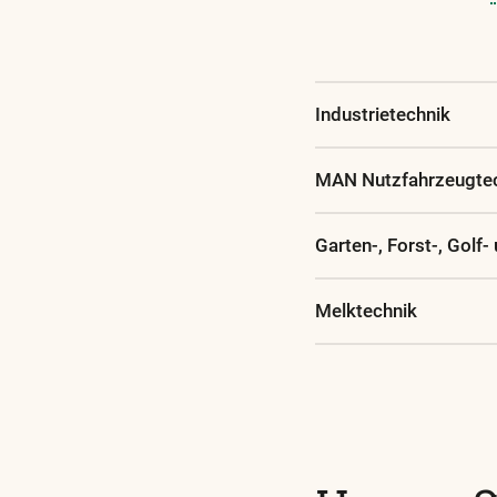
Diese
und
alle
Industrietechnik
weiteren
wichtigen
MAN Nutzfahrzeugte
Begriffe
finden
Sie
Garten-, Forst-, Gol
in
unserem
Melktechnik
Glossar