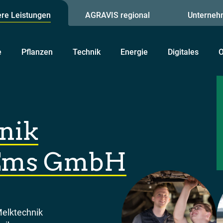
re Leistungen
AGRAVIS regional
Unterneh
e
Pflanzen
Technik
Energie
Digitales
O
nik
-Ems GmbH
Melktechnik