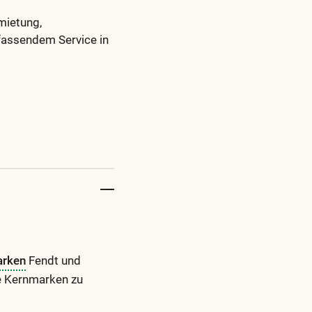
mietung,
fassendem Service in
rken
Fendt und
e Kernmarken zu