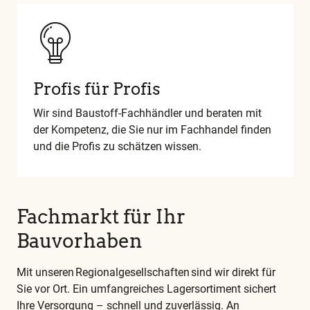
und
alle
weiteren
wichtigen
Begriffe
finden
Profis für Profis
Sie
​Wir sind Baustoff-Fachhändler und beraten mit
in
der Kompetenz, die Sie nur im Fachhandel finden
unserem
und die Profis zu schätzen wissen.
Glossar
Fachmarkt für Ihr
Bauvorhaben
​Mit unseren Regionalgesellschaften sind wir direkt für
Sie vor Ort. Ein umfangreiches Lagersortiment sichert
Ihre Versorgung – schnell und zuverlässig. An