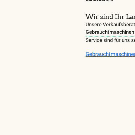
Wir sind Ihr La
Unsere Verkaufsberate
Gebrauchtmaschinen
Service sind für uns s
Gebrauchtmaschine
Diese
und
alle
weiteren
wichtigen
Begriffe
finden
Sie
in
unserem