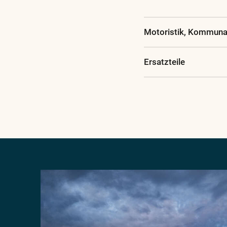
Glossar
Motoristik, Kommunal
Ersatzteile