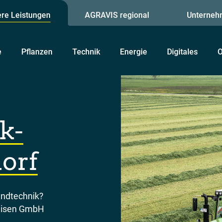
re Leistungen
AGRAVIS regional
Unterneh
e
Pflanzen
Technik
Energie
Digitales
O
k-
dorf
andtechnik?
eisen GmbH