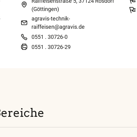
Raiffeisenstraße 5, 37124 Rosdorf
0
(Göttingen)
5
agravis-technik-
raiffeisen@agravis.de
0551 . 30726-0
0551 . 30726-29
Bereiche