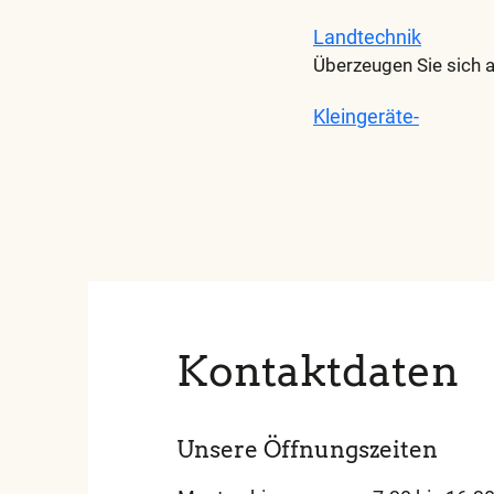
Landtechnik
Überzeugen Sie sich 
Kleingeräte-
Diese
und
alle
weiteren
wichtigen
Begriffe
finden
Sie
Kontaktdaten
in
unserem
Glossar
Unsere Öffnungszeiten