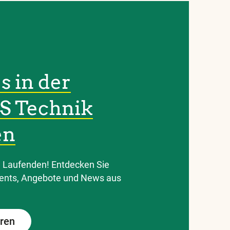
s in der
S Technik
en
m Laufenden! Entdecken Sie
vents, Angebote und News aus
eren