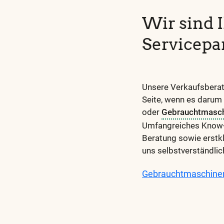
Wir sind 
Servicepa
Unsere Verkaufsberate
Seite, wenn es darum
oder
Gebrauchtmasc
Umfangreiches Know-
Beratung sowie erstkl
uns selbstverständlic
Gebrauchtmaschine
Diese
und
alle