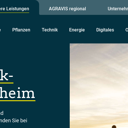
re Leistungen
AGRAVIS regional
Unterneh
e
Pflanzen
Technik
Energie
Digitales
O
k-
theim
nd
nden Sie bei