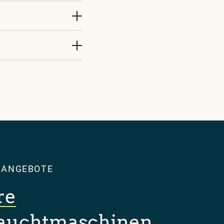
 ANGEBOTE
re
auchtmaschinen