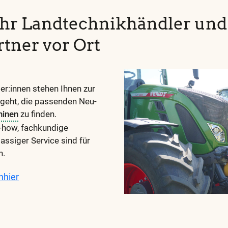
Ihr Landtechnikhändler und
rtner vor Ort
r:innen stehen Ihnen zur
 geht, die passenden Neu-
hinen
zu finden.
how, fachkundige
assiger Service sind für
h.
n
hier