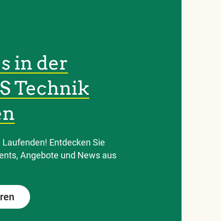
s in der
S Technik
en
m Laufenden! Entdecken Sie
vents, Angebote und News aus
eren