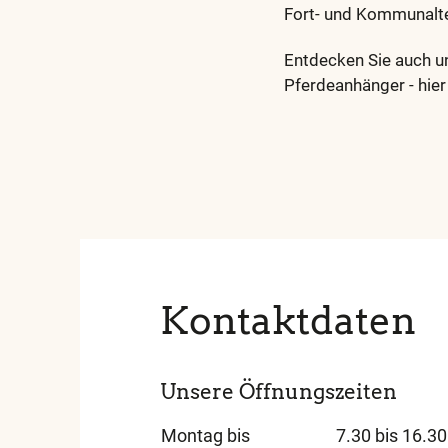
Fort- und Kommunalte
Entdecken Sie auch 
Pferdeanhänger - hier
Diese
und
alle
weiteren
wichtigen
Begriffe
finden
Kontaktdaten
Sie
in
unserem
Unsere Öffnungszeiten
Glossar
Montag bis
7.30 bis 16.30