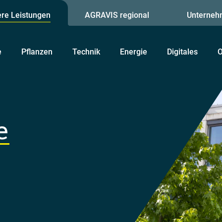
re Leistungen
AGRAVIS regional
Unterneh
e
Pflanzen
Technik
Energie
Digitales
O
e