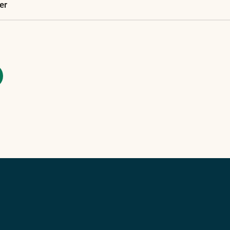
unserem
er
Glossar