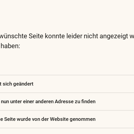
wünschte Seite konnte leider nicht angezeigt 
 haben:
Diese
und
alle
weiteren
at sich geändert
wichtigen
Begriffe
t nun unter einer anderen Adresse zu finden
finden
Sie
te Seite wurde von der Website genommen
in