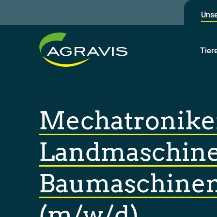
Unse
Tier
Mechatronike
Landmaschine
Baumaschine
(m/w/d)