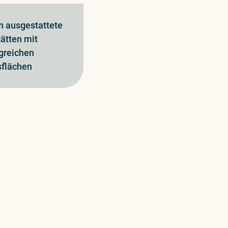
 ausgestattete
ätten mit
greichen
sflächen