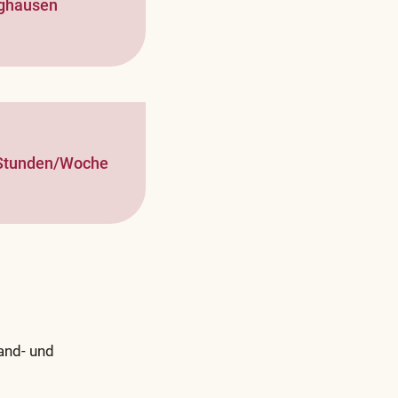
nghausen
 Stunden/Woche
and- und