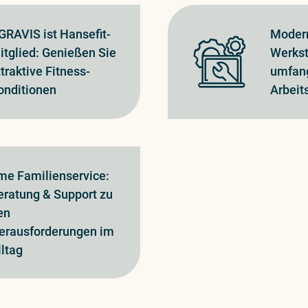
GRAVIS ist Hansefit-
Modern
itglied: Genießen Sie
Werkst
ttraktive Fitness-
umfan
onditionen
Arbeit
me Familienservice:
eratung & Support zu
en
erausforderungen im
lltag