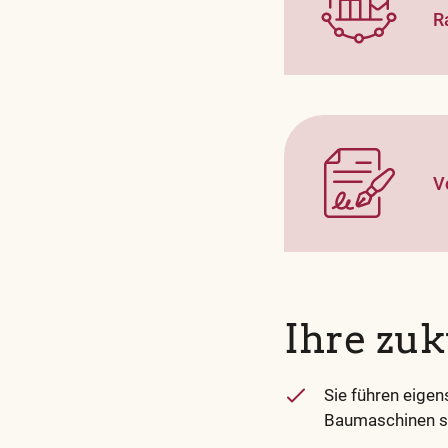
R
V
Ihre zu
Sie führen eige
Baumaschinen so