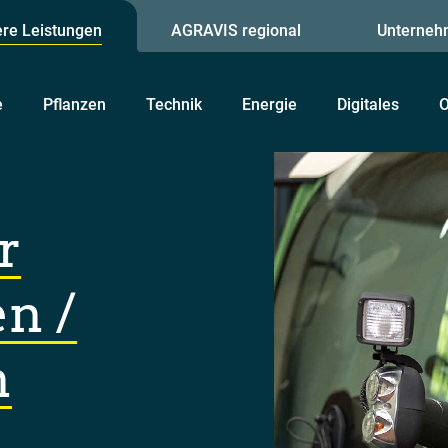
re Leistungen
AGRAVIS regional
Unterneh
e
Pflanzen
Technik
Energie
Digitales
O
r
n /
n