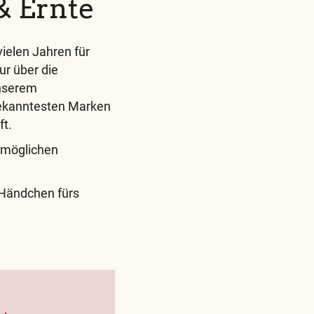
& Ernte
ielen Jahren für
ur über die
unserem
bekanntesten Marken
ft.
tmöglichen
r Händchen fürs