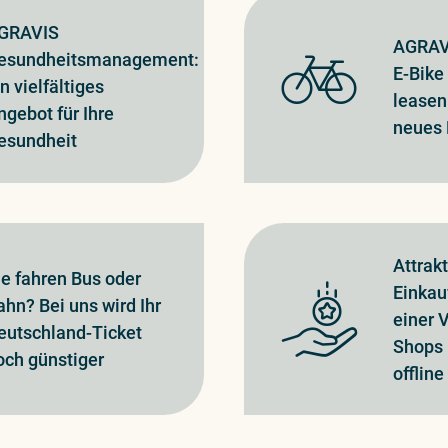
GRAVIS
AGRAV
esundheitsmanagement:
E-Bike
in vielfältiges
leasen 
ngebot für Ihre
neues 
esundheit
Attrak
ie fahren Bus oder
Einkau
ahn? Bei uns wird Ihr
einer 
eutschland-Ticket
Shops 
och günstiger
offline