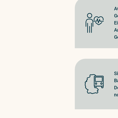
A
G
E
A
G
S
B
D
n