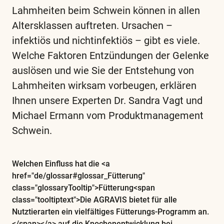
Lahmheiten beim Schwein können in allen
Altersklassen auftreten. Ursachen –
infektiös und nichtinfektiös – gibt es viele.
Welche Faktoren Entzündungen der Gelenke
auslösen und wie Sie der Entstehung von
Lahmheiten wirksam vorbeugen, erklären
Ihnen unsere Experten Dr. Sandra Vagt und
Michael Ermann vom Produktmanagement
Schwein.
Diese
und
alle
Welchen Einfluss hat die <a
weiteren
href="de/glossar#glossar_Fütterung"
class="glossaryTooltip">Fütterung<span
wichtigen
class="tooltiptext">Die AGRAVIS bietet für alle
Begriffe
Nutztierarten ein vielfältiges Fütterungs-Programm an.
finden
</span></a> auf die Knochenentwicklung bei