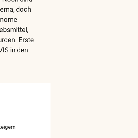
hema, doch
tonome
ebsmittel,
urcen. Erste
IS in den
teigern