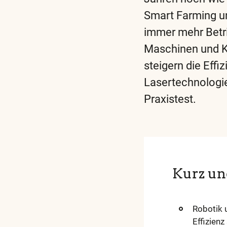
Smart Farming un
immer mehr Betri
Maschinen und KI
steigern die Effi
Lasertechnologie
Praxistest.
Diese
und
alle
weite
wicht
Kurz un
Begrif
finden
Robotik 
Sie
Effizien