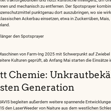
tet traktorgebunden und nutzt künstliche Intelligenz, um Unk
ennen und mechanisch zu entfernen. Der Spotsprayer kombini
zenschutzmittel punktgenau dort auszubringen, wo sie wirk
 klassischen Ackerbau einsetzen, etwa in Zuckerrüben, Mais,
nland.
 länger den Spotsprayer
Maschinen von Farm-Ing 2025 mit Schwerpunkt auf Zwiebel u
itere Kulturen geprüft, ab Anfang Mai starten die Einsätze i
att Chemie: Unkrautbe
sten Generation
RAVIS begleiten außerdem weitere spannende Entwicklungen.
IS den LaserWeeder von Naiture aus dem westlichen Schles