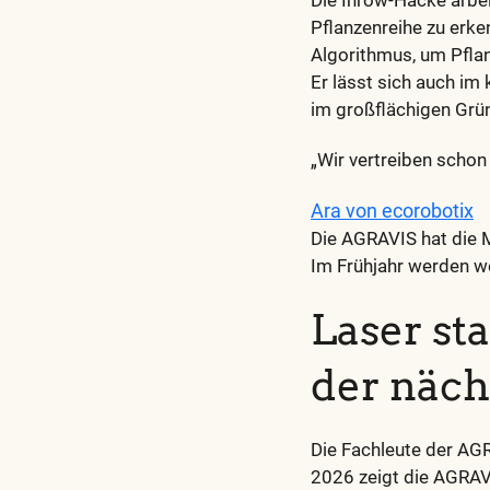
Die Inrow-Hacke arbei
Pflanzenreihe zu erk
Algorithmus, um Pflan
Er lässt sich auch im
im großflächigen Grü
„Wir vertreiben schon
Ara von ecorobotix
Die AGRAVIS hat die 
Im Frühjahr werden we
Laser st
der näch
Die Fachleute der AG
2026 zeigt die AGRAV