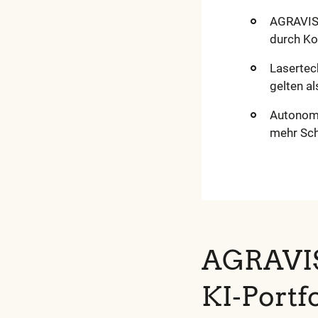
in
AGRAVIS 
unser
durch Ko
Gloss
Lasertec
gelten al
Autonome
mehr Sch
AGRAVIS 
KI‑Portf