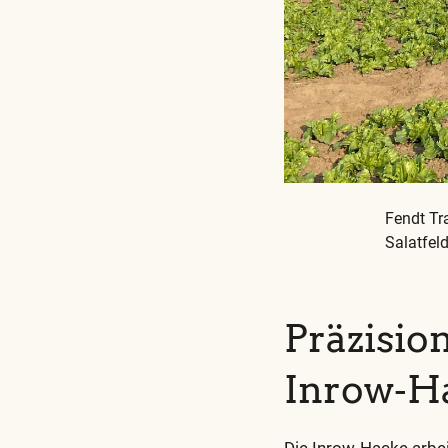
Fendt Tr
Salatfel
Präzision
Inrow‑H