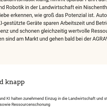
d Robotik in der Landwirtschaft ein Nischent
ebe erkennen, wie groß das Potenzial ist. Au
-gestützte Geräte sparen Arbeitszeit und Betri
zienz und schonen gleichzeitig wertvolle Resso
n sind am Markt und gehen bald bei der AGRAV
ren
igen
d knapp
fe
und KI halten zunehmend Einzug in die Landwirtschaft und s
z sowie Ressourcenschonung