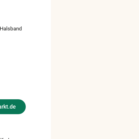
r Halsband
rkt.de