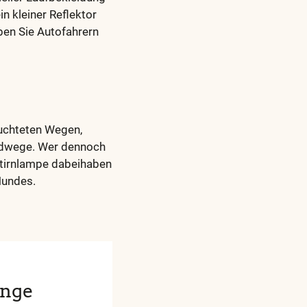
in kleiner Reflektor
ben Sie Autofahrern
euchteten Wegen,
eldwege. Wer dennoch
Stirnlampe dabeihaben
Hundes.
änge