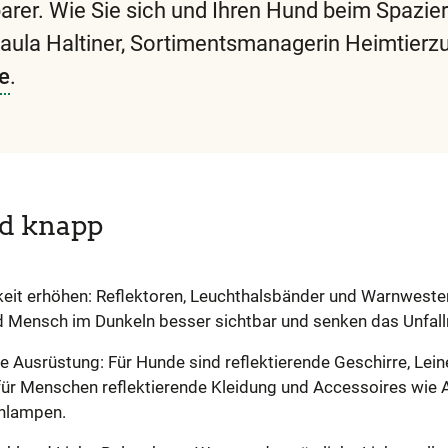
barer. Wie Sie sich und Ihren Hund beim Spazie
aula Haltiner, Sortimentsmanagerin Heimtierz
e
.
Diese
und
alle
weiteren
wichtigen
d knapp
Begriffe
finden
keit erhöhen: Reflektoren, Leuchthalsbänder und Warnwest
Sie
 Mensch im Dunkeln besser sichtbar und senken das Unfallr
in
e Ausrüstung: Für Hunde sind reflektierende Geschirre, Lei
unserem
 für Menschen reflektierende Kleidung und Accessoires wie
Glossar
rnlampen.