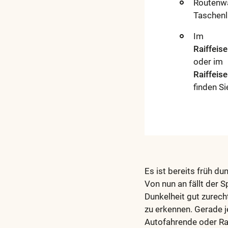
Routenwa
Taschenl
Im
Raiffeis
oder im
Raiffeis
finden Si
Es ist bereits früh d
Von nun an fällt der 
Dunkelheit gut zurec
zu erkennen. Gerade j
Autofahrende oder Ra