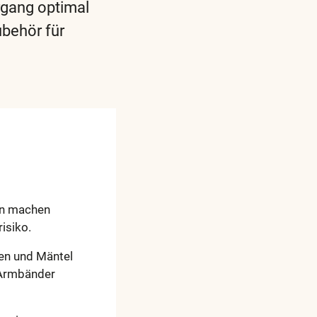
rgang optimal
ubehör für
en machen
isiko.
nen und Mäntel
 Armbänder