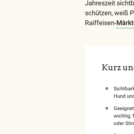
Jahreszeit sicht
schützen, weiß P
Raiffeisen-
Märkt
Kurz un
Sichtbar
Hund und
Geeignet
wichtig;
oder Sti