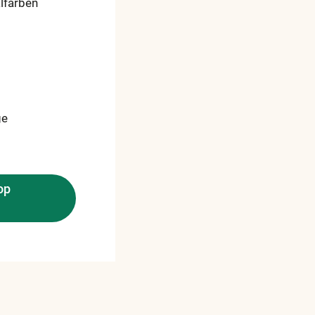
lfarben
ge
op