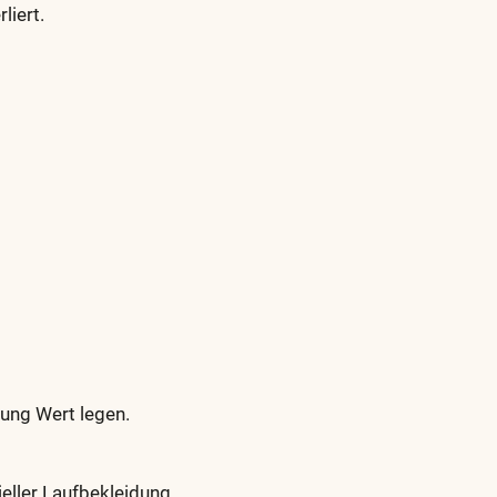
liert.
dung Wert legen.
eller Laufbekleidung