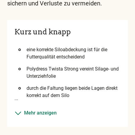
sichern und Verluste zu vermeiden.
Diese
und
alle
weiteren
Kurz und knapp
wichtigen
Begriffe
eine korrekte Siloabdeckung ist für die
finden
Futterqualität entscheidend
Sie
Polydress Twista Strong vereint Silage- und
in
Unterziehfolie
unserem
durch die Faltung liegen beide Lagen direkt
Glossar
korrekt auf dem Silo
Mehr anzeigen