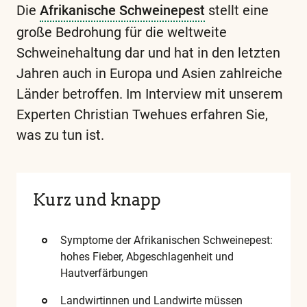
Die
Afrikanische Schweinepest
stellt eine
große Bedrohung für die weltweite
Schweinehaltung dar und hat in den letzten
Jahren auch in Europa und Asien zahlreiche
Länder betroffen. Im Interview mit unserem
Experten Christian Twehues erfahren Sie,
was zu tun ist.
Diese
und
alle
weiteren
Kurz und knapp
wichtigen
Begriffe
Symptome der Afrikanischen Schweinepest:
finden
hohes Fieber, Abgeschlagenheit und
Hautverfärbungen
Sie
in
Landwirtinnen und Landwirte müssen