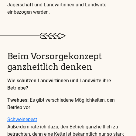
Jägerschaft und Landwirtinnen und Landwirte
einbezogen werden.
Diese
und
alle
weiteren
wichtigen
Beim Vorsorgekonzept
Begriffe
ganzheitlich denken
finden
Sie
Wie schützen Landwirtinnen und Landwirte ihre
in
Betriebe?
unserem
Glossar
Twehues:
Es gibt verschiedene Möglichkeiten, den
Betrieb vor
Schweinepest
Außerdem rate ich dazu, den Betrieb ganzheitlich zu
betrachten, denn eine Kette ist bekanntlich nur so stark