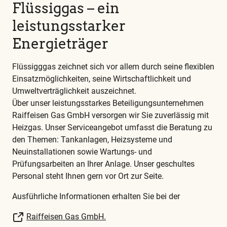
alle
Flüssiggas – ein
weiteren
leistungsstarker
wichtigen
Begriffe
Energieträger
finden
Sie
Flüssigggas zeichnet sich vor allem durch seine flexiblen
in
Einsatzmöglichkeiten, seine Wirtschaftlichkeit und
unserem
Umweltverträglichkeit auszeichnet.
Glossar
Über unser leistungsstarkes Beteiligungsunternehmen
Raiffeisen Gas GmbH versorgen wir Sie zuverlässig mit
Heizgas. Unser Serviceangebot umfasst die Beratung zu
den Themen: Tankanlagen, Heizsysteme und
Neuinstallationen sowie Wartungs- und
Prüfungsarbeiten an Ihrer Anlage. Unser geschultes
Personal steht Ihnen gern vor Ort zur Seite.
Ausführliche Informationen erhalten Sie bei der
Raiffeisen Gas GmbH.