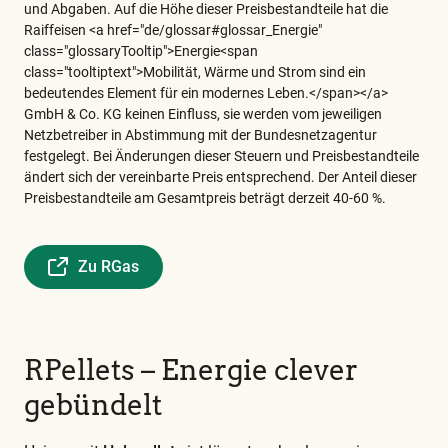
und Abgaben. Auf die Höhe dieser Preisbestandteile hat die
Raiffeisen <a href="de/glossar#glossar_Energie"
class="glossaryTooltip">Energie<span
class="tooltiptext">Mobilität, Wärme und Strom sind ein
bedeutendes Element für ein modernes Leben.</span></a>
GmbH & Co. KG keinen Einfluss, sie werden vom jeweiligen
Netzbetreiber in Abstimmung mit der Bundesnetzagentur
festgelegt. Bei Änderungen dieser Steuern und Preisbestandteile
ändert sich der vereinbarte Preis entsprechend. Der Anteil dieser
Preisbestandteile am Gesamtpreis beträgt derzeit 40-60 %.
Zu RGas
Diese
und
alle
RPellets – Energie clever
weiteren
gebündelt
wichtigen
Begriffe