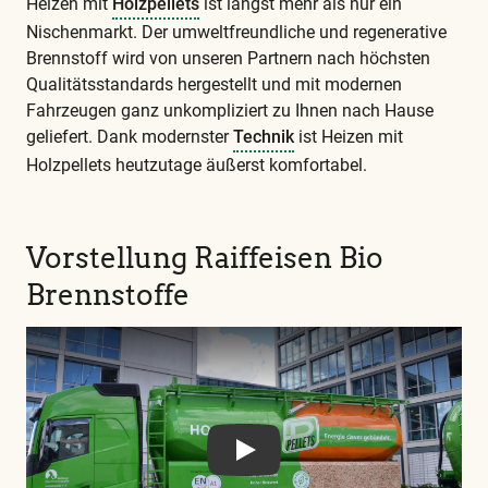
Heizen mit
Holzpellets
ist längst mehr als nur ein
finden
Sie
Nischenmarkt. Der umweltfreundliche und regenerative
in
Brennstoff wird von unseren Partnern nach höchsten
unserem
Qualitätsstandards hergestellt und mit modernen
Glossar
Fahrzeugen ganz unkompliziert zu Ihnen nach Hause
geliefert. Dank modernster
Technik
ist Heizen mit
Holzpellets heutzutage äußerst komfortabel.
Diese
und
Vorstellung Raiffeisen Bio
alle
weiteren
Brennstoffe
wichtigen
Begriffe
finden
Sie
in
unserem
Play
Glossar